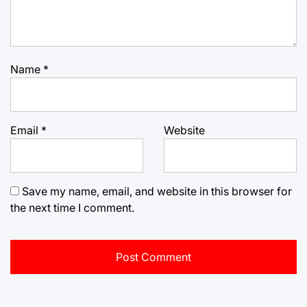
Name
*
Email
*
Website
Save my name, email, and website in this browser for
the next time I comment.