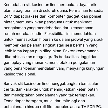
Kemudahan slit kasino on line merupakan daya tarik
utama bagi pemain di seluruh dunia. Permainan tersedia
24/7, dapat diakses dari komputer, gadget, dan ponsel
pintar, memungkinkan pengguna untuk menikmati
pengalaman yang mendebarkan dari kenyamanan
rumah mereka sendiri. Fleksibilitas ini memudahkan
untuk memasukkan hiburan ke dalam jadwal yang sibuk,
memberikan pelarian singkat atau sesi bermain yang
lebih lama kapan pun diinginkan. Faktor kenyamanan,
dikombinasikan dengan grafis berkualitas tinggi dan
gameplay yang menarik, menciptakan pengalaman
yang benar-benar mendalam yang menyaingi kunjungan
kasino tradisional.
Banyak slit kasino on line menggabungkan tema, alur
cerita, dan karakter untuk meningkatkan keterlibatan
dan menciptakan pengalaman yang tak terlupakan.
Tema dapat beragam, mulai dari mitologi dan
petualangan hingga roll film populer, acara TV FOR PC,