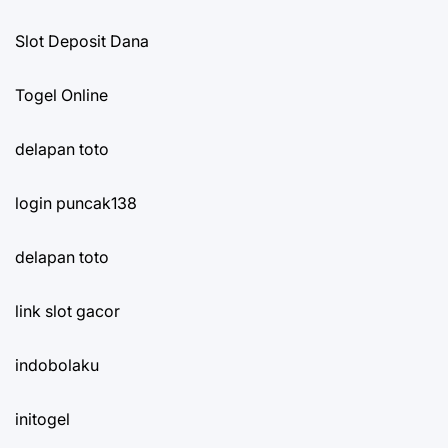
Slot Deposit Dana
Togel Online
delapan toto
login puncak138
delapan toto
link slot gacor
indobolaku
initogel