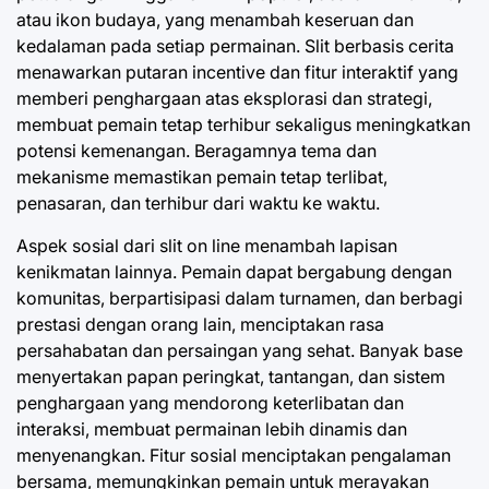
atau ikon budaya, yang menambah keseruan dan
kedalaman pada setiap permainan. Slit berbasis cerita
menawarkan putaran incentive dan fitur interaktif yang
memberi penghargaan atas eksplorasi dan strategi,
membuat pemain tetap terhibur sekaligus meningkatkan
potensi kemenangan. Beragamnya tema dan
mekanisme memastikan pemain tetap terlibat,
penasaran, dan terhibur dari waktu ke waktu.
Aspek sosial dari slit on line menambah lapisan
kenikmatan lainnya. Pemain dapat bergabung dengan
komunitas, berpartisipasi dalam turnamen, dan berbagi
prestasi dengan orang lain, menciptakan rasa
persahabatan dan persaingan yang sehat. Banyak base
menyertakan papan peringkat, tantangan, dan sistem
penghargaan yang mendorong keterlibatan dan
interaksi, membuat permainan lebih dinamis dan
menyenangkan. Fitur sosial menciptakan pengalaman
bersama, memungkinkan pemain untuk merayakan