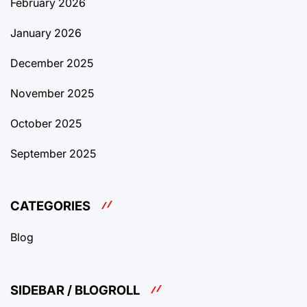
February 2026
January 2026
December 2025
November 2025
October 2025
September 2025
CATEGORIES
Blog
SIDEBAR / BLOGROLL