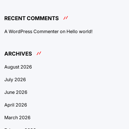
RECENT COMMENTS
A WordPress Commenter
on
Hello world!
ARCHIVES
August 2026
July 2026
June 2026
April 2026
March 2026