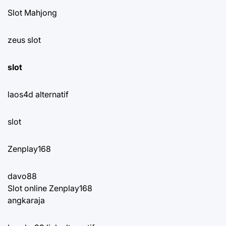
Slot Mahjong
zeus slot
slot
laos4d alternatif
slot
Zenplay168
davo88
Slot online Zenplay168
angkaraja